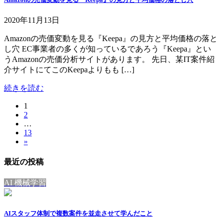
2020年11月13日
Amazonの売価変動を見る『Keepa』の見方と平均価格の落と
し穴 EC事業者の多くが知っているであろう『Keepa』とい
うAmazonの売価分析サイトがあります。 先日、某IT案件紹
介サイトにてこのKeepaよりもも […]
続きを読む
固
1
投
固
2
定
稿
…
定
ペ
固
13
ペ
ー
の
»
定
ー
ジ
ペ
ペ
ジ
最近の投稿
ー
ー
ジ
AI 機械学習
ジ
送
AIスタッフ体制で複数案件を並走させて学んだこと
り