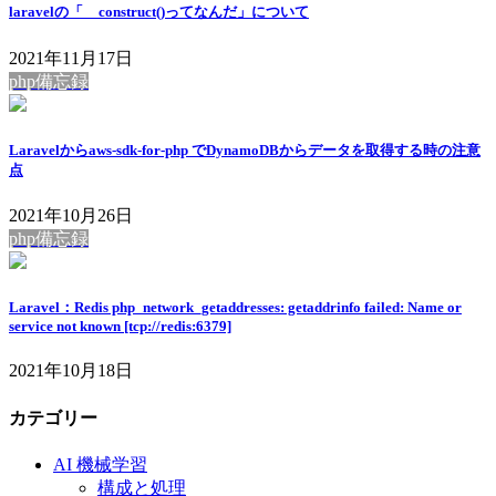
laravelの「__construct()ってなんだ」について
2021年11月17日
php備忘録
Laravelからaws-sdk-for-php でDynamoDBからデータを取得する時の注意
点
2021年10月26日
php備忘録
Laravel：Redis php_network_getaddresses: getaddrinfo failed: Name or
service not known [tcp://redis:6379]
2021年10月18日
カテゴリー
AI 機械学習
構成と処理