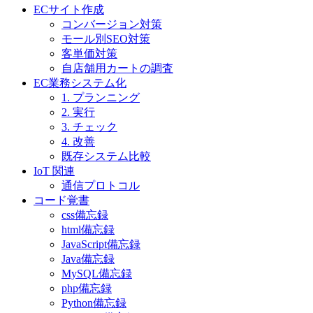
ECサイト作成
コンバージョン対策
モール別SEO対策
客単価対策
自店舗用カートの調査
EC業務システム化
1. プランニング
2. 実行
3. チェック
4. 改善
既存システム比較
IoT 関連
通信プロトコル
コード覚書
css備忘録
html備忘録
JavaScript備忘録
Java備忘録
MySQL備忘録
php備忘録
Python備忘録