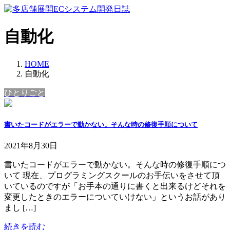
コ
ナ
ン
ビ
テ
ゲ
自動化
ン
ー
ツ
シ
へ
ョ
HOME
ス
ン
自動化
キ
に
ひとりごと
ッ
移
プ
動
書いたコードがエラーで動かない。そんな時の修復手順について
2021年8月30日
書いたコードがエラーで動かない。そんな時の修復手順につ
いて 現在、プログラミングスクールのお手伝いをさせて頂
いているのですが「お手本の通りに書くと出来るけどそれを
変更したときのエラーについていけない」というお話があり
まし […]
続きを読む