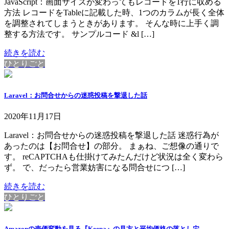
JavaScript：画面サイズが変わってもレコードを1行に収める
方法 レコードをTableに記載した時、1つのカラムが長く全体
を調整されてしまうときがあります。 そんな時に上手く調
整する方法です。 サンプルコード &l […]
続きを読む
ひとりごと
Laravel：お問合せからの迷惑投稿を撃退した話
2020年11月17日
Laravel：お問合せからの迷惑投稿を撃退した話 迷惑行為が
あったのは【お問合せ】の部分。 まぁね、ご想像の通りで
す。 reCAPTCHAも仕掛けてみたんだけど状況は全く変わら
ず。 で、だったら営業妨害になる問合せにつ […]
続きを読む
ひとりごと
Amazonの売価変動を見る『Keepa』の見方と平均価格の落とし穴