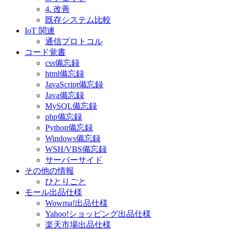
4. 改善
既存システム比較
IoT 関連
通信プロトコル
コード覚書
css備忘録
html備忘録
JavaScript備忘録
Java備忘録
MySQL備忘録
php備忘録
Python備忘録
Windows備忘録
WSH/VBS備忘録
サーバーサイド
その他の情報
ひとりごと
モール出品仕様
Wowma!出品仕様
Yahoo!ショッピング出品仕様
楽天市場出品仕様