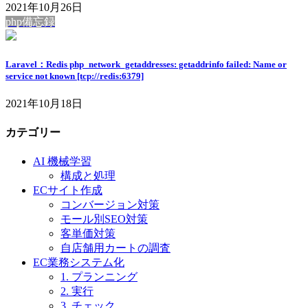
2021年10月26日
php備忘録
Laravel：Redis php_network_getaddresses: getaddrinfo failed: Name or
service not known [tcp://redis:6379]
2021年10月18日
カテゴリー
AI 機械学習
構成と処理
ECサイト作成
コンバージョン対策
モール別SEO対策
客単価対策
自店舗用カートの調査
EC業務システム化
1. プランニング
2. 実行
3. チェック