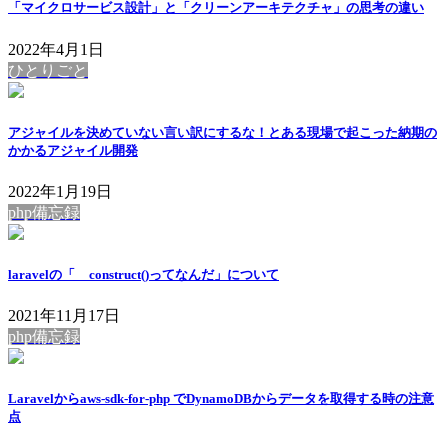
「マイクロサービス設計」と「クリーンアーキテクチャ」の思考の違い
2022年4月1日
ひとりごと
アジャイルを決めていない言い訳にするな！とある現場で起こった納期の
かかるアジャイル開発
2022年1月19日
php備忘録
laravelの「__construct()ってなんだ」について
2021年11月17日
php備忘録
Laravelからaws-sdk-for-php でDynamoDBからデータを取得する時の注意
点