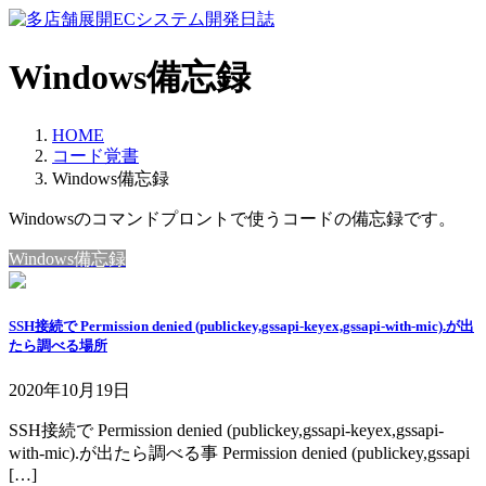
コ
ナ
ン
ビ
テ
ゲ
Windows備忘録
ン
ー
ツ
シ
へ
ョ
HOME
ス
ン
コード覚書
キ
に
Windows備忘録
ッ
移
Windowsのコマンドプロントで使うコードの備忘録です。
プ
動
Windows備忘録
SSH接続で Permission denied (publickey,gssapi-keyex,gssapi-with-mic).が出
たら調べる場所
2020年10月19日
SSH接続で Permission denied (publickey,gssapi-keyex,gssapi-
with-mic).が出たら調べる事 Permission denied (publickey,gssapi
[…]