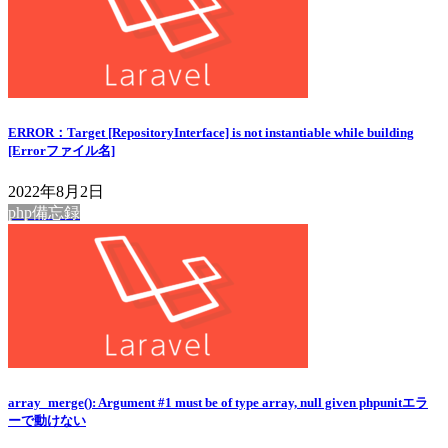
ERROR：Target [RepositoryInterface] is not instantiable while building
[Errorファイル名]
2022年8月2日
php備忘録
array_merge(): Argument #1 must be of type array, null given phpunitエラ
ーで動けない