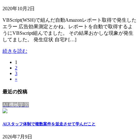
2020年10月2日
VBScript(WSH)で組んだ自動Amazonレポート取得で発生した
エラー 広告効果測定とかね、レポートを自動で取得するよ
うにVBSscript組んでました。 その結果おかしな現象が発生
してました。 発生症状 自宅P […]
続きを読む
固
1
投
固
2
定
稿
固
3
定
ペ
»
定
ペ
ー
の
ペ
ー
ジ
最近の投稿
ペ
ー
ジ
ジ
ー
AI 機械学習
ジ
送
AIスタッフ体制で複数案件を並走させて学んだこと
り
2026年7月9日