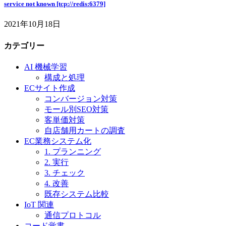
service not known [tcp://redis:6379]
2021年10月18日
カテゴリー
AI 機械学習
構成と処理
ECサイト作成
コンバージョン対策
モール別SEO対策
客単価対策
自店舗用カートの調査
EC業務システム化
1. プランニング
2. 実行
3. チェック
4. 改善
既存システム比較
IoT 関連
通信プロトコル
コード覚書