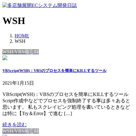
コ
ナ
ン
ビ
テ
ゲ
WSH
ン
ー
ツ
シ
HOME
へ
ョ
WSH
ス
ン
キ
に
WSH/VBS備忘録
ッ
移
プ
動
VBScript(WSH)：VBSのプロセスを簡単にKILLするツール
2021年1月15日
VBScript(WSH)：VBSのプロセスを簡単にKILLするツール
Script作成中などでプロセスを強制終了する事は多々あると
思います。 私もスクレイピング処理を書いているときなど
は特に【Try＆Error】で進む […]
続きを読む
WSH/VBS備忘録