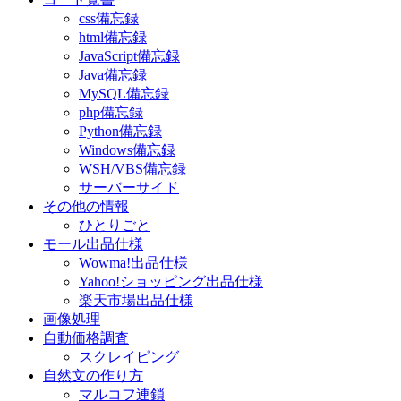
css備忘録
html備忘録
JavaScript備忘録
Java備忘録
MySQL備忘録
php備忘録
Python備忘録
Windows備忘録
WSH/VBS備忘録
サーバーサイド
その他の情報
ひとりごと
モール出品仕様
Wowma!出品仕様
Yahoo!ショッピング出品仕様
楽天市場出品仕様
画像処理
自動価格調査
スクレイピング
自然文の作り方
マルコフ連鎖