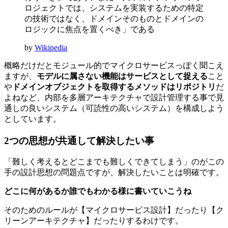
ロジェクトでは、システムを実装するための特定
の技術ではなく、ドメインそのものとドメインの
ロジックに焦点を置くべき」である
by
Wikipedia
概略だけだとモジュール的でマイクロサービスっぽく聞こえ
ますが、
モデルに属さない機能はサービスとして捉える
こと
や
ドメインオブジェクトを取得するメソッドはリポジトリ
だ
よねなど、内部を多層アーキテクチャで設計管理する事で見
通しの良いシステム（可読性の高いシステム）を構成しよう
としています。
2つの思想が共通して解決したい事
「難しく考えるとどこまでも難しくできてしまう」のがこの
手の設計思想の問題点ですが、解決したいことは明確です。
どこに何があるか誰でもわかる様に書いていこうね
そのためのルールが【マイクロサービス設計】だったり【ク
リーンアーキテクチャ】だったりするわけです。