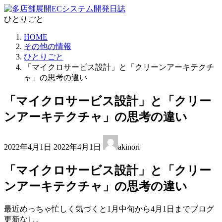
コ
ナ
ン
ビ
ひとりごと
テ
ゲ
HOME
ン
ー
その他の情報
ツ
シ
ひとりごと
へ
ョ
「マイクロサービス設計」と「クリーンアーキテクチ
ス
ン
ャ」の思考の違い
キ
に
ッ
移
「マイクロサービス設計」と「クリー
プ
動
ンアーキテクチャ」の思考の違い
最
2022年4月1日
2022年4月1日
akinori
終
更
「マイクロサービス設計」と「クリー
新
日
ンアーキテクチャ」の思考の違い
時
:
最近めっちゃ忙しく気づくと1月中旬から4月1日までブログ
更新なし。