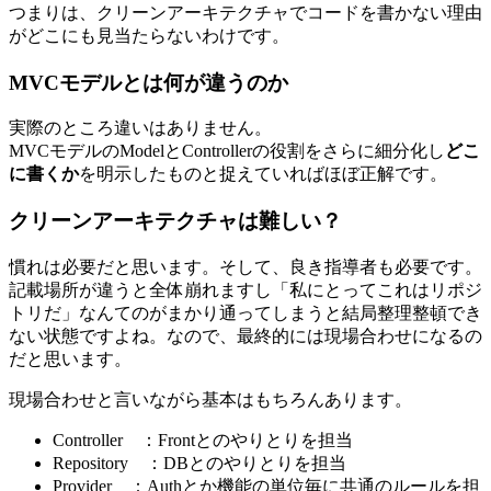
つまりは、クリーンアーキテクチャでコードを書かない理由
がどこにも見当たらないわけです。
MVCモデルとは何が違うのか
実際のところ違いはありません。
MVCモデルのModelとControllerの役割をさらに細分化し
どこ
に書くか
を明示したものと捉えていればほぼ正解です。
クリーンアーキテクチャは難しい？
慣れは必要だと思います。そして、良き指導者も必要です。
記載場所が違うと全体崩れますし「私にとってこれはリポジ
トリだ」なんてのがまかり通ってしまうと結局整理整頓でき
ない状態ですよね。なので、最終的には現場合わせになるの
だと思います。
現場合わせと言いながら基本はもちろんあります。
Controller ：Frontとのやりとりを担当
Repository ：DBとのやりとりを担当
Provider ：Authとか機能の単位毎に共通のルールを担