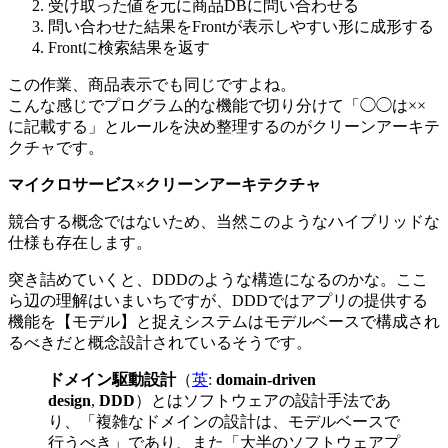
受け取った値を元に商品DBに問い合わせる
問い合わせた結果をFrontが表示しやすい形に成形する
Frontに検索結果を返す
この作業、商品表示でも同じですよね。
こんな感じでプログラム的な機能で切り分けて「◯◯は××
に記載する」とルールを決め整理するのがクリーンアーキテ
クチャです。
マイクロサービス×クリーンアーキテクチャ
競合する概念ではないため、当然このようなハイブリッドな
仕様も存在します。
突き詰めていくと、DDDのような構造になるのかな。ここ
ら辺の理解はいまいちですが、DDDではアプリの提供する
機能を【モデル】と捉えシステムはモデルベースで構成され
るべきだと概念設計されているそうです。
ドメイン駆動設計
（
英
:
domain-driven
design
,
DDD
）とはソフトウェアの設計手法であ
り、「複雑なドメインの設計は、モデルベースで
行うべき」であり、また「大半のソフトウェアプ