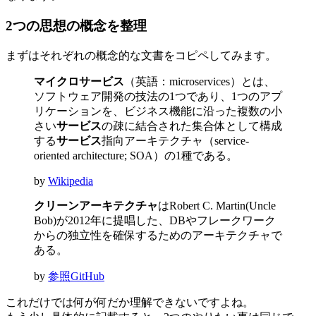
2つの思想の概念を整理
まずはそれぞれの概念的な文書をコピペしてみます。
マイクロサービス
（英語：microservices）とは、
ソフトウェア開発の技法の1つであり、1つのアプ
リケーションを、ビジネス機能に沿った複数の小
さい
サービス
の疎に結合された集合体として構成
する
サービス
指向アーキテクチャ（service-
oriented architecture; SOA）の1種である。
by
Wikipedia
クリーンアーキテクチャ
はRobert C. Martin(Uncle
Bob)が2012年に提唱した、DBやフレークワーク
からの独立性を確保するためのアーキテクチャで
ある。
by
参照GitHub
これだけでは何が何だか理解できないですよね。