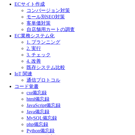
ECサイト作成
コンバージョン対策
モール別SEO対策
客単価対策
自店舗用カートの調査
EC業務システム化
1. プランニング
2. 実行
3. チェック
4. 改善
既存システム比較
IoT 関連
通信プロトコル
コード覚書
css備忘録
html備忘録
JavaScript備忘録
Java備忘録
MySQL備忘録
php備忘録
Python備忘録