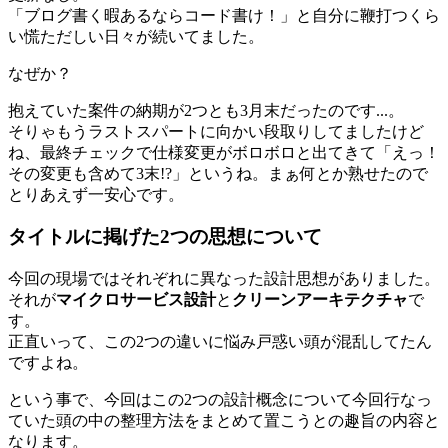
「ブログ書く暇あるならコード書け！」と自分に鞭打つくら
い慌ただしい日々が続いてました。
なぜか？
抱えていた案件の納期が2つとも3月末だったのです...。
そりゃもうラストスパートに向かい段取りしてましたけど
ね、最終チェックで仕様変更がボロボロと出てきて「えっ！
その変更も含めて3末!?」というね。まぁ何とか熟せたので
とりあえず一安心です。
タイトルに掲げた2つの思想について
今回の現場ではそれぞれに異なった設計思想がありました。
それが
マイクロサービス設計
と
クリーンアーキテクチャ
で
す。
正直いって、この2つの違いに悩み戸惑い頭が混乱してたん
ですよね。
という事で、今回はこの2つの設計概念について今回行なっ
ていた頭の中の整理方法をまとめて置こうとの趣旨の内容と
なります。