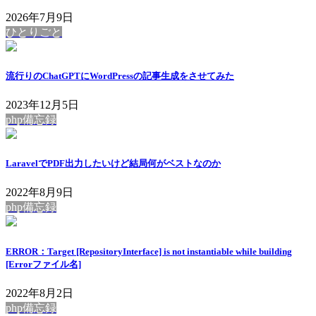
2026年7月9日
ひとりごと
流行りのChatGPTにWordPressの記事生成をさせてみた
2023年12月5日
php備忘録
LaravelでPDF出力したいけど結局何がベストなのか
2022年8月9日
php備忘録
ERROR：Target [RepositoryInterface] is not instantiable while building
[Errorファイル名]
2022年8月2日
php備忘録