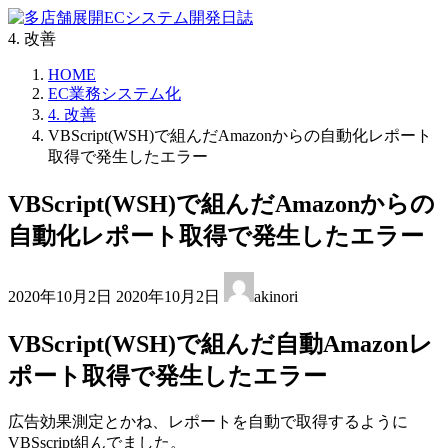
コ
ナ
ン
ビ
4. 改善
テ
ゲ
HOME
ン
ー
EC業務システム化
ツ
シ
4. 改善
へ
ョ
VBScript(WSH)で組んだAmazonからの自動化レポート
ス
ン
取得で発生したエラー
キ
に
ッ
移
VBScript(WSH)で組んだAmazonからの
プ
動
自動化レポート取得で発生したエラー
最
2020年10月2日
2020年10月2日
akinori
終
更
VBScript(WSH)で組んだ自動Amazonレ
新
日
ポート取得で発生したエラー
時
:
広告効果測定とかね、レポートを自動で取得するように
VBSscript組んでました。