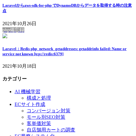
Laravelからaws-sdk-for-php でDynamoDBからデータを取得する時の注意
点
2021年10月26日
php備忘録
Laravel：Redis php_network_getaddresses: getaddrinfo failed: Name or
service not known [tcp://redis:6379]
2021年10月18日
カテゴリー
AI 機械学習
構成と処理
ECサイト作成
コンバージョン対策
モール別SEO対策
客単価対策
自店舗用カートの調査