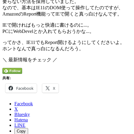
要らない方法を採用していました。
なので、基本はIE11のDOM使って操作してたのですが、
AmazonのReport機能ってIEで開くと真っ白けなんです。
IEで開ければもっと快適に書けるのに...。
PCにWebDevelとか入れてもらおうかな...。
ってかさ、IE11でもReport開けるようにしてくださいよ。
ホントなんで真っ白になるんだろう。
＼ 最新情報をチェック ／
共有:
Facebook
X
Facebook
X
Bluesky
Hatena
LINE
Copy