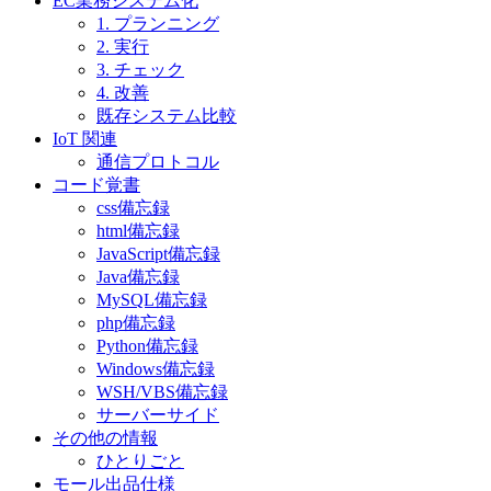
EC業務システム化
1. プランニング
2. 実行
3. チェック
4. 改善
既存システム比較
IoT 関連
通信プロトコル
コード覚書
css備忘録
html備忘録
JavaScript備忘録
Java備忘録
MySQL備忘録
php備忘録
Python備忘録
Windows備忘録
WSH/VBS備忘録
サーバーサイド
その他の情報
ひとりごと
モール出品仕様