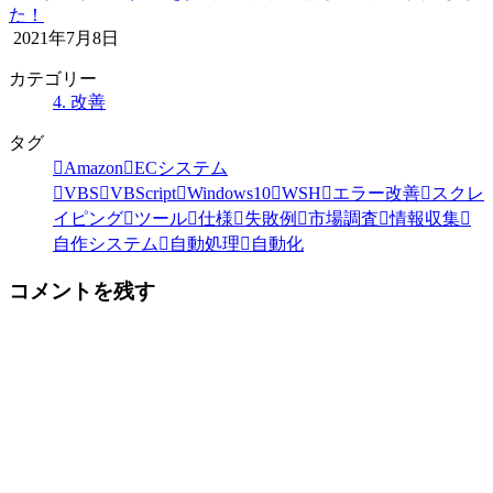
た！
2021年7月8日
カテゴリー
4. 改善
タグ
Amazon
ECシステム
VBS
VBScript
Windows10
WSH
エラー改善
スクレ
イピング
ツール
仕様
失敗例
市場調査
情報収集
自作システム
自動処理
自動化
コメントを残す