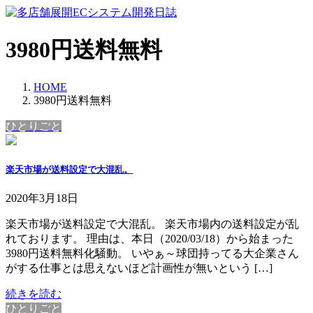
コ
ナ
ン
ビ
テ
ゲ
3980円送料無料
ン
ー
ツ
シ
へ
ョ
HOME
ス
ン
3980円送料無料
キ
に
ひとりごと
ッ
移
プ
動
楽天市場が送料設定で大混乱。
2020年3月18日
楽天市場が送料設定で大混乱。 楽天市場内の送料設定が乱
れております。 理由は、本日（2020/03/18）から始まった
3980円送料無料化騒動。 いやぁ～球団持ってる大企業さん
がする仕事とは思えないほど計画性が無いという […]
続きを読む
ひとりごと