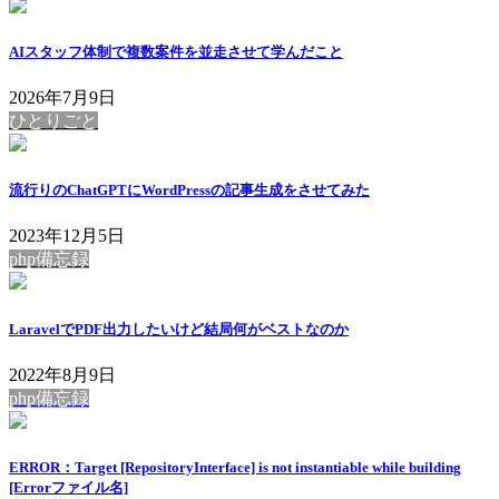
AIスタッフ体制で複数案件を並走させて学んだこと
2026年7月9日
ひとりごと
流行りのChatGPTにWordPressの記事生成をさせてみた
2023年12月5日
php備忘録
LaravelでPDF出力したいけど結局何がベストなのか
2022年8月9日
php備忘録
ERROR：Target [RepositoryInterface] is not instantiable while building
[Errorファイル名]