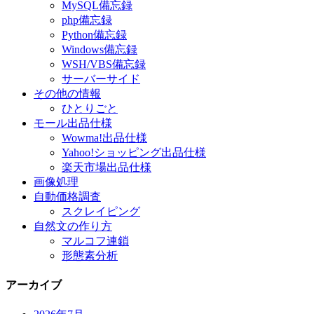
MySQL備忘録
php備忘録
Python備忘録
Windows備忘録
WSH/VBS備忘録
サーバーサイド
その他の情報
ひとりごと
モール出品仕様
Wowma!出品仕様
Yahoo!ショッピング出品仕様
楽天市場出品仕様
画像処理
自動価格調査
スクレイピング
自然文の作り方
マルコフ連鎖
形態素分析
アーカイブ