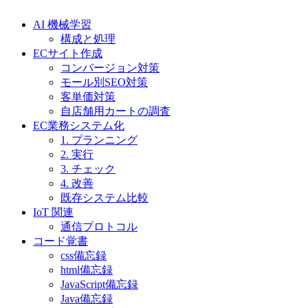
AI 機械学習
構成と処理
ECサイト作成
コンバージョン対策
モール別SEO対策
客単価対策
自店舗用カートの調査
EC業務システム化
1. プランニング
2. 実行
3. チェック
4. 改善
既存システム比較
IoT 関連
通信プロトコル
コード覚書
css備忘録
html備忘録
JavaScript備忘録
Java備忘録