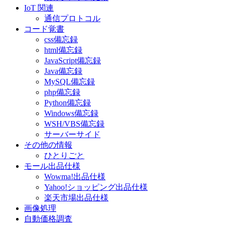
IoT 関連
通信プロトコル
コード覚書
css備忘録
html備忘録
JavaScript備忘録
Java備忘録
MySQL備忘録
php備忘録
Python備忘録
Windows備忘録
WSH/VBS備忘録
サーバーサイド
その他の情報
ひとりごと
モール出品仕様
Wowma!出品仕様
Yahoo!ショッピング出品仕様
楽天市場出品仕様
画像処理
自動価格調査