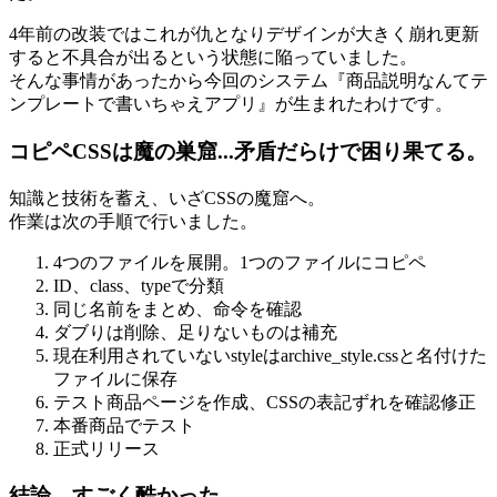
4年前の改装ではこれが仇となりデザインが大きく崩れ更新
すると不具合が出るという状態に陥っていました。
そんな事情があったから今回のシステム『商品説明なんてテ
ンプレートで書いちゃえアプリ』が生まれたわけです。
コピペCSSは魔の巣窟...矛盾だらけで困り果てる。
知識と技術を蓄え、いざCSSの魔窟へ。
作業は次の手順で行いました。
4つのファイルを展開。1つのファイルにコピペ
ID、class、typeで分類
同じ名前をまとめ、命令を確認
ダブりは削除、足りないものは補充
現在利用されていないstyleはarchive_style.cssと名付けた
ファイルに保存
テスト商品ページを作成、CSSの表記ずれを確認修正
本番商品でテスト
正式リリース
結論。すごく酷かった...