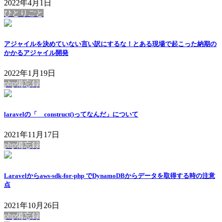
2022年4月1日
ひとりごと
アジャイルを決めていない言い訳にするな！とある現場で起こった納期の
かかるアジャイル開発
2022年1月19日
php備忘録
laravelの「__construct()ってなんだ」について
2021年11月17日
php備忘録
Laravelからaws-sdk-for-php でDynamoDBからデータを取得する時の注意
点
2021年10月26日
php備忘録