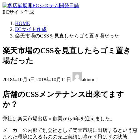
コ
ナ
ン
ビ
ECサイト作成
テ
ゲ
HOME
ン
ー
ECサイト作成
ツ
シ
楽天市場のCSSを見直したらゴミ置き場だった
へ
ョ
ス
ン
楽天市場のCSSを見直したらゴミ置き
キ
に
ッ
移
場だった
プ
動
最
2018年10月5日
2018年10月11日
akinori
終
更
店舗のCSSメンテナンス出来てます
新
日
か？
時
:
弊社は楽天市場出店＝創業から6年を迎えました。
メーカーの内部で別会社として楽天市場に出店するという恵
まれた環境に入るものの売上実績は鳴かず飛ばずの状態。