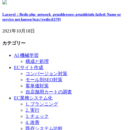
Laravel：Redis php_network_getaddresses: getaddrinfo failed: Name or
service not known [tcp://redis:6379]
2021年10月18日
カテゴリー
AI 機械学習
構成と処理
ECサイト作成
コンバージョン対策
モール別SEO対策
客単価対策
自店舗用カートの調査
EC業務システム化
1. プランニング
2. 実行
3. チェック
4. 改善
既存システム比較