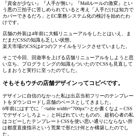
『資金が少ない』『人手が無い』『Mallルールの激変』とい
う悪の三拍子に苦しめられていると考え「人手だけは知力で
カバーできるだろ」とEC業務システム化の検討を始めたわ
けです。
店舗の外装は4年前に大幅リニューアルをしたとはいえ、ま
だまだCSSの知識も乏しい状態。
楽天市場のCSSは4つのファイルをリンクさせていました。
そこで今回、回遊率を上げる店舗リニューアルをしようと思
い立ち、プログラミングの知識もついたのでCSSも見直して
しまおうと実行に至ったのでした。
そもそもウチの店舗デザインってコピペです。
デザインに自信のなかった私は出店当初フリーのテンプレー
トをダウンロードし店舗のベースとしてきました。
6年前にはすでに「<table width="700px">とか書くなよ～CSS
でデザインしろよ～」と叫ばれていたものの、超初心者の私
はコピーしたテンプレートCSSを使い思い通りにならない所
は都度直接指示という荒業で形だけ何とか構築したのでし
た。