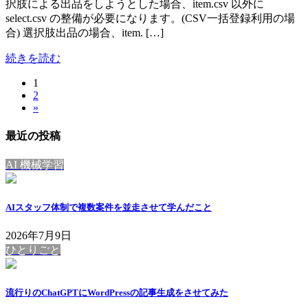
択肢による出品をしようとした場合、item.csv 以外に
select.csv の整備が必要になります。(CSV一括登録利用の場
合) 選択肢出品の場合、item. […]
続きを読む
固
1
投
固
2
定
稿
»
定
ペ
ペ
ー
の
最近の投稿
ー
ジ
ペ
ジ
AI 機械学習
ー
ジ
AIスタッフ体制で複数案件を並走させて学んだこと
送
2026年7月9日
り
ひとりごと
流行りのChatGPTにWordPressの記事生成をさせてみた