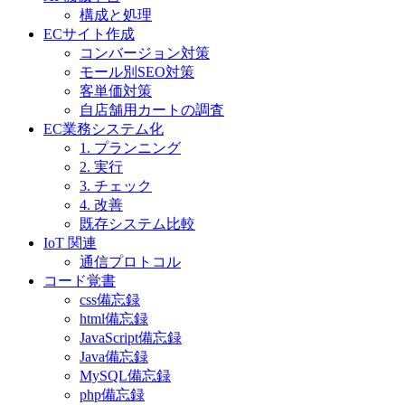
構成と処理
ECサイト作成
コンバージョン対策
モール別SEO対策
客単価対策
自店舗用カートの調査
EC業務システム化
1. プランニング
2. 実行
3. チェック
4. 改善
既存システム比較
IoT 関連
通信プロトコル
コード覚書
css備忘録
html備忘録
JavaScript備忘録
Java備忘録
MySQL備忘録
php備忘録