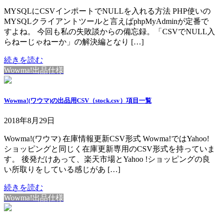
MYSQLにCSVインポートでNULLを入れる方法 PHP使いの
MYSQLクライアントツールと言えばphpMyAdminが定番で
すよね。 今回も私の失敗談からの備忘録。「CSVでNULL入
らねーじゃねーか」の解決編となり […]
続きを読む
Wowma!出品仕様
Wowma!(ワウマ)の出品用CSV（stock.csv）項目一覧
2018年8月29日
Wowma!(ワウマ) 在庫情報更新CSV形式 Wowma!ではYahoo!
ショッピングと同じく在庫更新専用のCSV形式を持っていま
す。 後発だけあって、楽天市場とYahoo !ショッピングの良
い所取りをしている感じがあ […]
続きを読む
Wowma!出品仕様