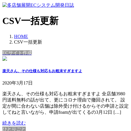
コ
ナ
ン
ビ
テ
ゲ
CSV一括更新
ン
ー
ツ
シ
へ
ョ
HOME
ス
ン
CSV一括更新
キ
に
ECサイト作成
ッ
移
プ
動
楽天さん、その仕様も対応もお粗末すぎますよ
2020年3月17日
楽天さん、その仕様も対応もお粗末すぎますよ 全店舗3980
円送料無料の話が出て、更にコロナ理由で撤回されて。 設
定が間に合わない店舗は除外受け付けるからその申請と設定
してねと言いながら、申請foamが出てくるの3月12日 […]
続きを読む
ひとりごと