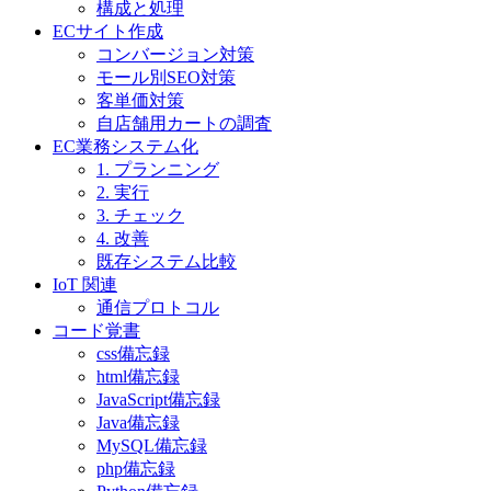
構成と処理
ECサイト作成
コンバージョン対策
モール別SEO対策
客単価対策
自店舗用カートの調査
EC業務システム化
1. プランニング
2. 実行
3. チェック
4. 改善
既存システム比較
IoT 関連
通信プロトコル
コード覚書
css備忘録
html備忘録
JavaScript備忘録
Java備忘録
MySQL備忘録
php備忘録