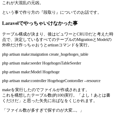
これが大混乱の元凶。
という事で作り方の『段取り』についてのお話です。
Laravelでやっちゃいけなかった事
テーブル構成が決まり、後はビュワーとCRUDだと考えた時
点で、決定しているすべてのテーブルのMigrationとModelの
外枠だけ作っちゃおうとartizanコマンドを実行。
php artisan make:maigration create_hogehoges_table
php artisan make:seeder HogehogesTableSeeder
php artisan make:Model Hogehoge
php artisan make:controller HogehogeContoroller --resource
makeを実行したのでファイルが作成されます。
これを構想したテーブル数(約100)実行。「よし！あとは書
くだけだ」と思った矢先に出ばなをくじかれます。
「ファイル数が多すぎで探すのが大変...。」