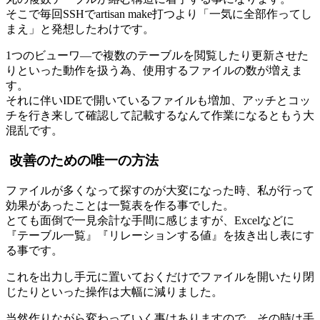
そこで毎回SSHでartisan make打つより「一気に全部作ってし
まえ」と発想したわけです。
1つのビューワ―で複数のテーブルを閲覧したり更新させた
りといった動作を扱う為、使用するファイルの数が増えま
す。
それに伴いIDEで開いているファイルも増加、アッチとコッ
チを行き来して確認して記載するなんて作業になるともう大
混乱です。
改善のための唯一の方法
ファイルが多くなって探すのが大変になった時、私が行って
効果があったことは一覧表を作る事でした。
とても面倒で一見余計な手間に感じますが、Excelなどに
『テーブル一覧』『リレーションする値』を抜き出し表にす
る事です。
これを出力し手元に置いておくだけでファイルを開いたり閉
じたりといった操作は大幅に減りました。
当然作りながら変わっていく事はありますので、その時は手