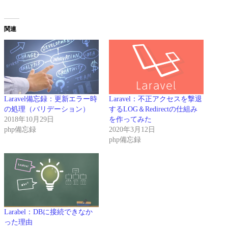
関連
Laravel備忘録：更新エラー時
Laravel：不正アクセスを撃退
の処理（バリデーション）
するLOG＆Redirectの仕組み
2018年10月29日
を作ってみた
php備忘録
2020年3月12日
php備忘録
Larabel：DBに接続できなか
った理由