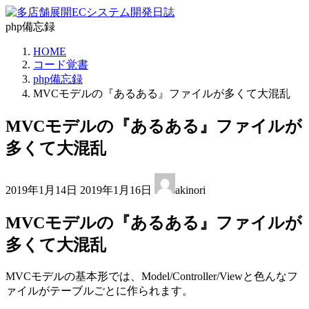
コ
ナ
ン
ビ
php備忘録
テ
ゲ
HOME
ン
ー
コード覚書
ツ
シ
php備忘録
へ
ョ
MVCモデルの『あるある』ファイルが多くて大混乱
ス
ン
キ
に
MVCモデルの『あるある』ファイルが
ッ
移
プ
動
多くて大混乱
最
2019年1月14日
2019年1月16日
akinori
終
更
MVCモデルの『あるある』ファイルが
新
日
多くて大混乱
時
:
MVCモデルの基本形では、Model/Controller/Viewと色んなフ
ァイルがテーブルごとに作られます。