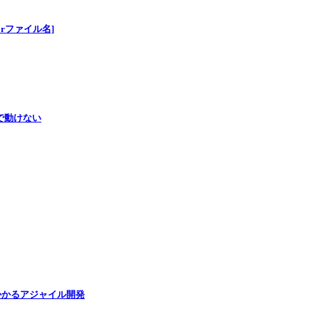
 [Errorファイル名]
tエラーで動けない
かかるアジャイル開発