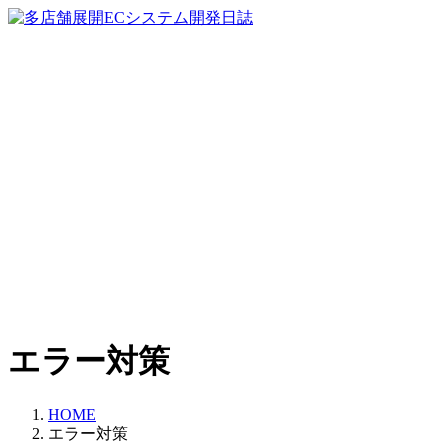
コ
ナ
ン
ビ
テ
ゲ
ン
ー
ツ
シ
へ
ョ
ス
ン
キ
に
ッ
移
プ
動
エラー対策
HOME
エラー対策