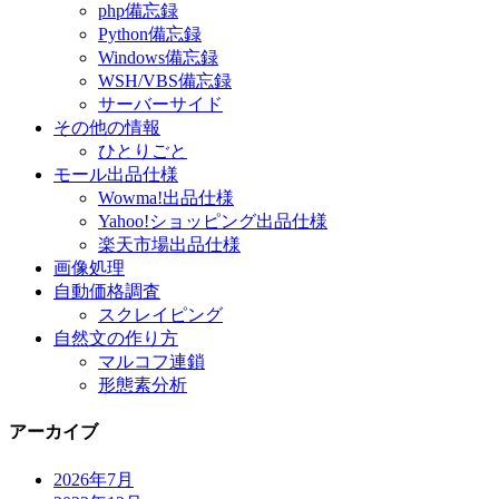
php備忘録
Python備忘録
Windows備忘録
WSH/VBS備忘録
サーバーサイド
その他の情報
ひとりごと
モール出品仕様
Wowma!出品仕様
Yahoo!ショッピング出品仕様
楽天市場出品仕様
画像処理
自動価格調査
スクレイピング
自然文の作り方
マルコフ連鎖
形態素分析
アーカイブ
2026年7月