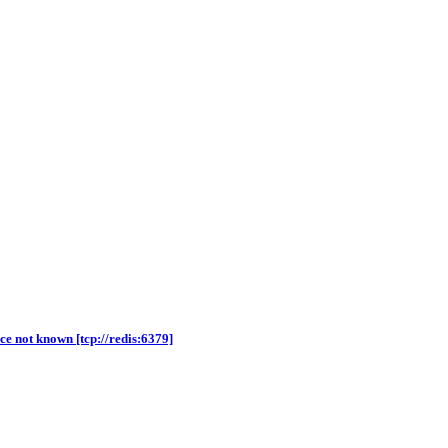
e not known [tcp://redis:6379]