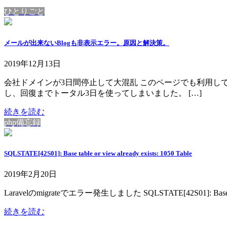
ひとりごと
メールが出来ないBlogも非表示エラー。原因と解決策。
2019年12月13日
会社ドメインが3日間停止して大混乱 このページでも利用し
し、回復までトータル3日を使ってしまいました。 […]
続きを読む
php備忘録
SQLSTATE[42S01]: Base table or view already exists: 1050 Table
2019年2月20日
Laravelのmigrateでエラー発生しました SQLSTATE[42S01]: Base t
続きを読む