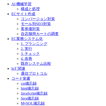
AI 機械学習
構成と処理
ECサイト作成
コンバージョン対策
モール別SEO対策
客単価対策
自店舗用カートの調査
EC業務システム化
1. プランニング
2. 実行
3. チェック
4. 改善
既存システム比較
IoT 関連
通信プロトコル
コード覚書
css備忘録
html備忘録
JavaScript備忘録
Java備忘録
MySQL備忘録