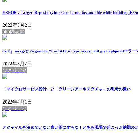
ERROR：Target [RepositoryInterface] is not instantiable while building
2022年8月2日
php備忘録
array_merge(): Argument #1 must be of type array, null given phpuni
2022年8月2日
ひとりごと
「マイクロサービス設計」と「クリーンアーキテクチャ」の思考の違い
2022年4月1日
ひとりごと
アジャイルを決めていない言い訳にするな！とある現場で起こった納期の