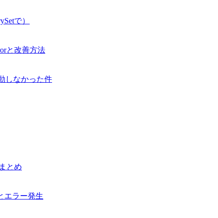
ySetで）
rorと改善方法
ど起動しなかった件
のまとめ
ml とエラー発生