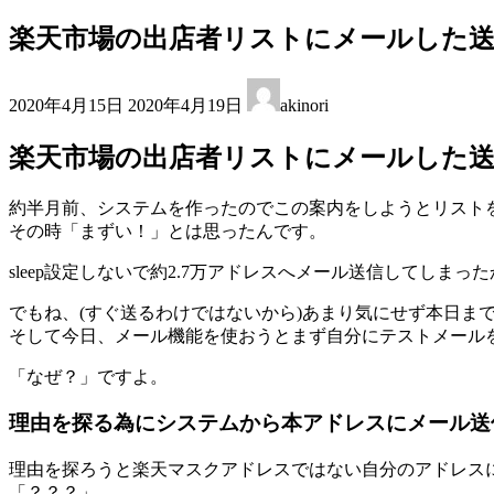
楽天市場の出店者リストにメールした送
最
2020年4月15日
2020年4月19日
akinori
終
更
楽天市場の出店者リストにメールした送
新
日
時
約半月前、システムを作ったのでこの案内をしようとリスト
:
その時「まずい！」とは思ったんです。
sleep設定しないで約2.7万アドレスへメール送信してしまった
でもね、(すぐ送るわけではないから)あまり気にせず本日ま
そして今日、メール機能を使おうとまず自分にテストメール
「なぜ？」ですよ。
理由を探る為にシステムから本アドレスにメール送
理由を探ろうと楽天マスクアドレスではない自分のアドレス
「？？？」