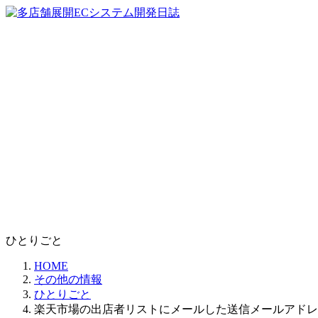
コ
ナ
ン
ビ
テ
ゲ
ン
ー
ツ
シ
へ
ョ
ス
ン
キ
に
ッ
移
プ
動
ひとりごと
HOME
その他の情報
ひとりごと
楽天市場の出店者リストにメールした送信メールアドレ