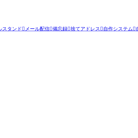
ルスタンド
メール配信
備忘録
捨てアドレス
自作システム