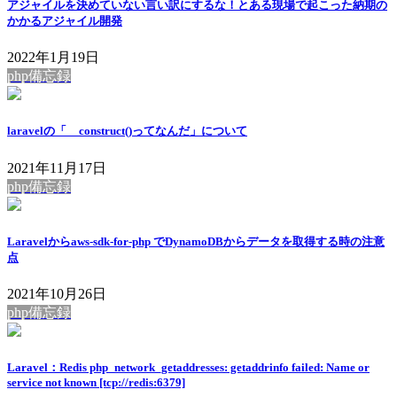
アジャイルを決めていない言い訳にするな！とある現場で起こった納期の
かかるアジャイル開発
2022年1月19日
php備忘録
laravelの「__construct()ってなんだ」について
2021年11月17日
php備忘録
Laravelからaws-sdk-for-php でDynamoDBからデータを取得する時の注意
点
2021年10月26日
php備忘録
Laravel：Redis php_network_getaddresses: getaddrinfo failed: Name or
service not known [tcp://redis:6379]