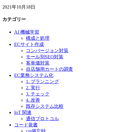
2021年10月18日
カテゴリー
AI 機械学習
構成と処理
ECサイト作成
コンバージョン対策
モール別SEO対策
客単価対策
自店舗用カートの調査
EC業務システム化
1. プランニング
2. 実行
3. チェック
4. 改善
既存システム比較
IoT 関連
通信プロトコル
コード覚書
css備忘録