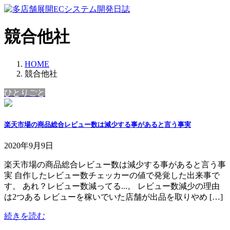
コ
ナ
ン
ビ
テ
ゲ
競合他社
ン
ー
ツ
シ
へ
ョ
HOME
ス
ン
競合他社
キ
に
ひとりごと
ッ
移
プ
動
楽天市場の商品総合レビュー数は減少する事があると言う事実
2020年9月9日
楽天市場の商品総合レビュー数は減少する事があると言う事
実 自作したレビュー数チェッカーの値で発覚した出来事で
す。 あれ？レビュー数減ってる...。 レビュー数減少の理由
は2つある レビューを稼いでいた店舗が出品を取りやめ […]
続きを読む