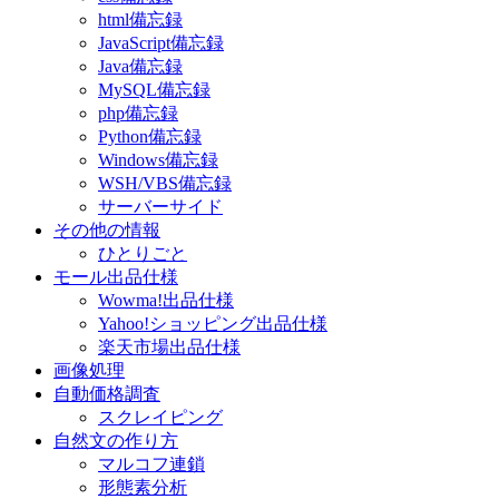
html備忘録
JavaScript備忘録
Java備忘録
MySQL備忘録
php備忘録
Python備忘録
Windows備忘録
WSH/VBS備忘録
サーバーサイド
その他の情報
ひとりごと
モール出品仕様
Wowma!出品仕様
Yahoo!ショッピング出品仕様
楽天市場出品仕様
画像処理
自動価格調査
スクレイピング
自然文の作り方
マルコフ連鎖
形態素分析