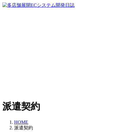
コ
ナ
ン
ビ
テ
ゲ
ン
ー
ツ
シ
へ
ョ
ス
ン
キ
に
ッ
移
プ
動
派遣契約
HOME
派遣契約