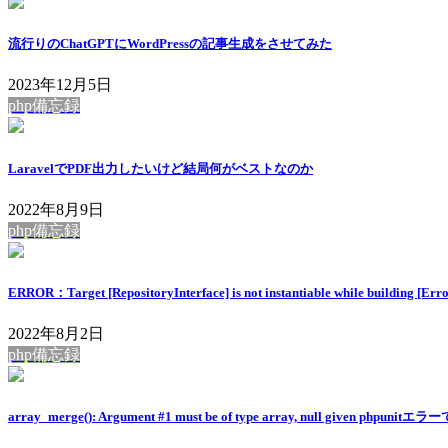
流行りのChatGPTにWordPressの記事生成をさせてみた
2023年12月5日
php備忘録
LaravelでPDF出力したいけど結局何がベストなのか
2022年8月9日
php備忘録
ERROR：Target [RepositoryInterface] is not instantiable while building
2022年8月2日
php備忘録
array_merge(): Argument #1 must be of type array, null given phpuni