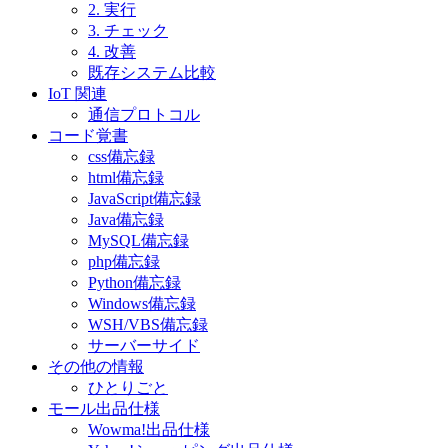
2. 実行
3. チェック
4. 改善
既存システム比較
IoT 関連
通信プロトコル
コード覚書
css備忘録
html備忘録
JavaScript備忘録
Java備忘録
MySQL備忘録
php備忘録
Python備忘録
Windows備忘録
WSH/VBS備忘録
サーバーサイド
その他の情報
ひとりごと
モール出品仕様
Wowma!出品仕様