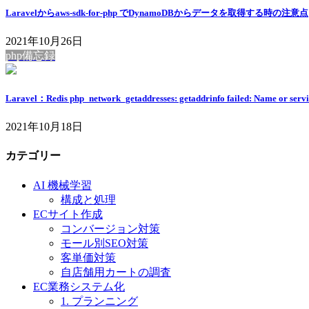
Laravelからaws-sdk-for-php でDynamoDBからデータを取得する時の注意点
2021年10月26日
php備忘録
Laravel：Redis php_network_getaddresses: getaddrinfo failed: Name or servic
2021年10月18日
カテゴリー
AI 機械学習
構成と処理
ECサイト作成
コンバージョン対策
モール別SEO対策
客単価対策
自店舗用カートの調査
EC業務システム化
1. プランニング