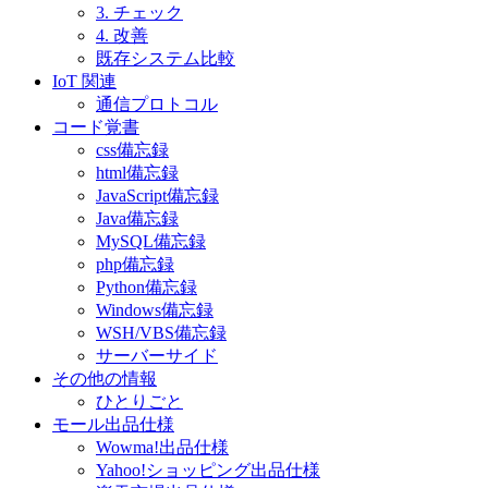
3. チェック
4. 改善
既存システム比較
IoT 関連
通信プロトコル
コード覚書
css備忘録
html備忘録
JavaScript備忘録
Java備忘録
MySQL備忘録
php備忘録
Python備忘録
Windows備忘録
WSH/VBS備忘録
サーバーサイド
その他の情報
ひとりごと
モール出品仕様
Wowma!出品仕様
Yahoo!ショッピング出品仕様