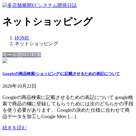
コ
ナ
ン
ビ
テ
ゲ
ネットショッピング
ン
ー
ツ
シ
へ
ョ
HOME
ス
ン
ネットショッピング
キ
に
モール別SEO対策
ッ
移
プ
動
Googleの商品検索(ショッピング)に記載させるための表記について
2020年10月22日
Googleの商品検索に記載させるための表記について google検
索で商品の欄に登録してもらうためには次のどちらかの手段
を使う必要があります。 Googleの決めた仕様に合わせて商
品データを加工しGoogle Merc […]
続きを読む