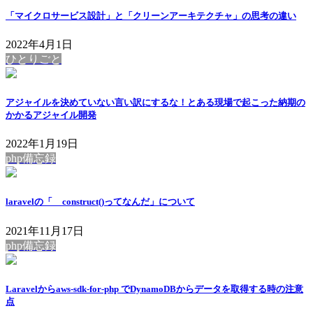
「マイクロサービス設計」と「クリーンアーキテクチャ」の思考の違い
2022年4月1日
ひとりごと
アジャイルを決めていない言い訳にするな！とある現場で起こった納期の
かかるアジャイル開発
2022年1月19日
php備忘録
laravelの「__construct()ってなんだ」について
2021年11月17日
php備忘録
Laravelからaws-sdk-for-php でDynamoDBからデータを取得する時の注意
点