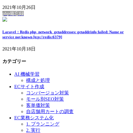
2021年10月26日
php備忘録
Laravel：Redis php_network_getaddresses: getaddrinfo failed: Name or
service not known [tcp://redis:6379]
2021年10月18日
カテゴリー
AI 機械学習
構成と処理
ECサイト作成
コンバージョン対策
モール別SEO対策
客単価対策
自店舗用カートの調査
EC業務システム化
1. プランニング
2. 実行