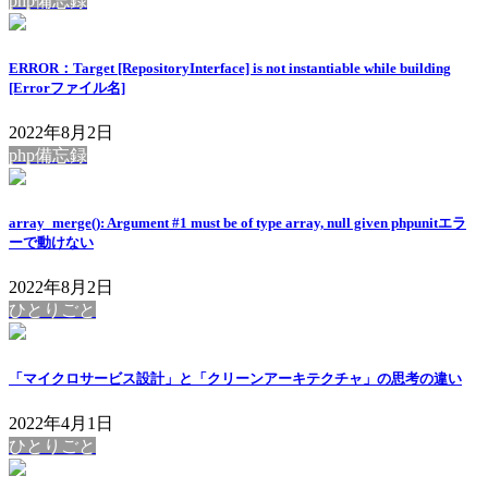
php備忘録
ERROR：Target [RepositoryInterface] is not instantiable while building
[Errorファイル名]
2022年8月2日
php備忘録
array_merge(): Argument #1 must be of type array, null given phpunitエラ
ーで動けない
2022年8月2日
ひとりごと
「マイクロサービス設計」と「クリーンアーキテクチャ」の思考の違い
2022年4月1日
ひとりごと