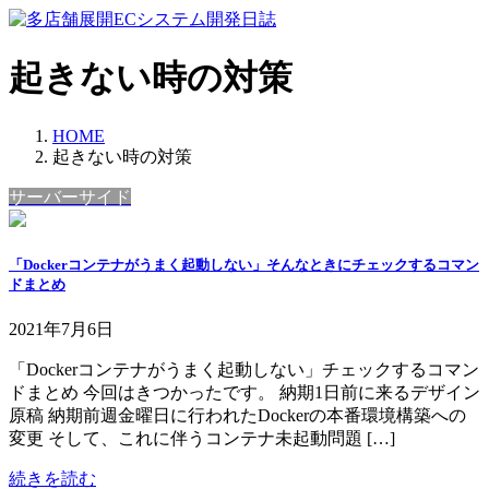
コ
ナ
ン
ビ
テ
ゲ
起きない時の対策
ン
ー
ツ
シ
へ
ョ
HOME
ス
ン
起きない時の対策
キ
に
サーバーサイド
ッ
移
プ
動
「Dockerコンテナがうまく起動しない」そんなときにチェックするコマン
ドまとめ
2021年7月6日
「Dockerコンテナがうまく起動しない」チェックするコマン
ドまとめ 今回はきつかったです。 納期1日前に来るデザイン
原稿 納期前週金曜日に行われたDockerの本番環境構築への
変更 そして、これに伴うコンテナ未起動問題 […]
続きを読む