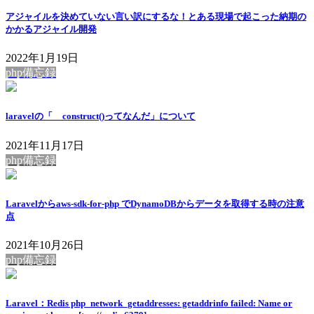
アジャイルを決めていない言い訳にするな！とある現場で起こった納期の
かかるアジャイル開発
2022年1月19日
php備忘録
laravelの「__construct()ってなんだ」について
2021年11月17日
php備忘録
Laravelからaws-sdk-for-php でDynamoDBからデータを取得する時の注意
点
2021年10月26日
php備忘録
Laravel：Redis php_network_getaddresses: getaddrinfo failed: Name or