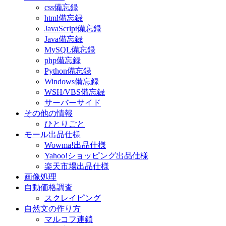
css備忘録
html備忘録
JavaScript備忘録
Java備忘録
MySQL備忘録
php備忘録
Python備忘録
Windows備忘録
WSH/VBS備忘録
サーバーサイド
その他の情報
ひとりごと
モール出品仕様
Wowma!出品仕様
Yahoo!ショッピング出品仕様
楽天市場出品仕様
画像処理
自動価格調査
スクレイピング
自然文の作り方
マルコフ連鎖