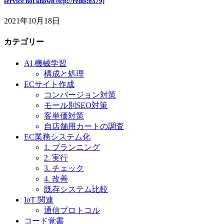
service not known [tcp://redis:6379]
2021年10月18日
カテゴリー
AI 機械学習
構成と処理
ECサイト作成
コンバージョン対策
モール別SEO対策
客単価対策
自店舗用カートの調査
EC業務システム化
1. プランニング
2. 実行
3. チェック
4. 改善
既存システム比較
IoT 関連
通信プロトコル
コード覚書