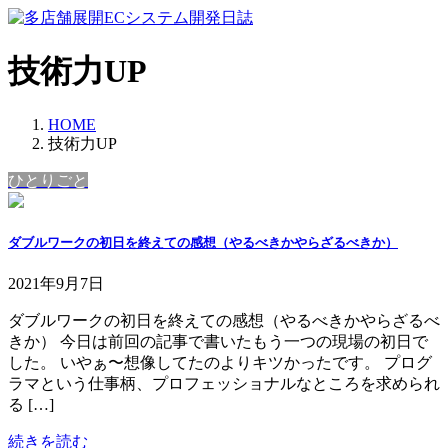
コ
ナ
ン
ビ
テ
ゲ
技術力UP
ン
ー
ツ
シ
へ
ョ
HOME
ス
ン
技術力UP
キ
に
ひとりごと
ッ
移
プ
動
ダブルワークの初日を終えての感想（やるべきかやらざるべきか）
2021年9月7日
ダブルワークの初日を終えての感想（やるべきかやらざるべ
きか） 今日は前回の記事で書いたもう一つの現場の初日で
した。 いやぁ〜想像してたのよりキツかったです。 プログ
ラマという仕事柄、プロフェッショナルなところを求められ
る […]
続きを読む