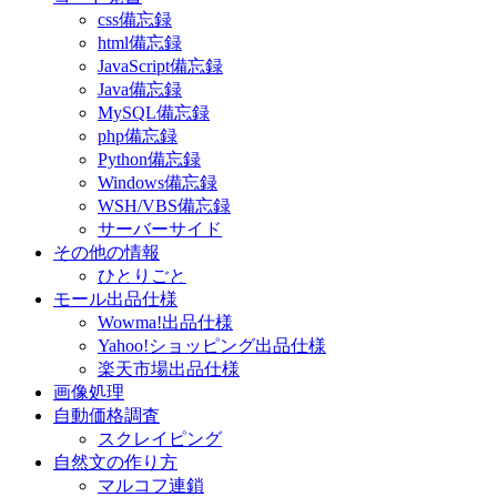
css備忘録
html備忘録
JavaScript備忘録
Java備忘録
MySQL備忘録
php備忘録
Python備忘録
Windows備忘録
WSH/VBS備忘録
サーバーサイド
その他の情報
ひとりごと
モール出品仕様
Wowma!出品仕様
Yahoo!ショッピング出品仕様
楽天市場出品仕様
画像処理
自動価格調査
スクレイピング
自然文の作り方
マルコフ連鎖