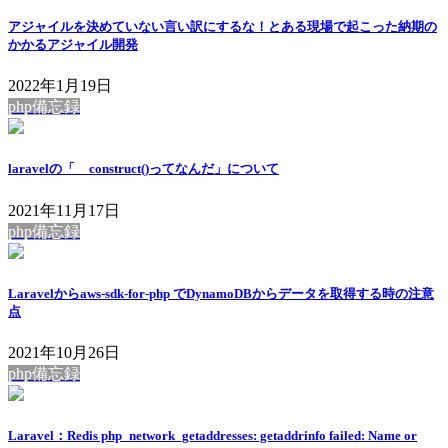
アジャイルを決めていない言い訳にするな！とある現場で起こった納期の
かかるアジャイル開発
2022年1月19日
php備忘録
laravelの「__construct()ってなんだ」について
2021年11月17日
php備忘録
Laravelからaws-sdk-for-php でDynamoDBからデータを取得する時の注意
点
2021年10月26日
php備忘録
Laravel：Redis php_network_getaddresses: getaddrinfo failed: Name or