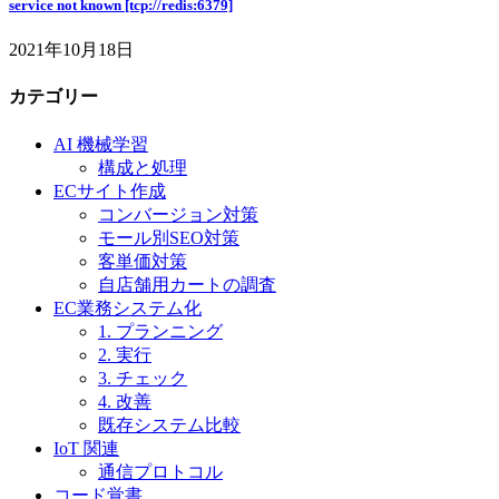
service not known [tcp://redis:6379]
2021年10月18日
カテゴリー
AI 機械学習
構成と処理
ECサイト作成
コンバージョン対策
モール別SEO対策
客単価対策
自店舗用カートの調査
EC業務システム化
1. プランニング
2. 実行
3. チェック
4. 改善
既存システム比較
IoT 関連
通信プロトコル
コード覚書