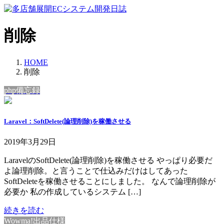
コ
ナ
ン
ビ
テ
ゲ
削除
ン
ー
ツ
シ
へ
ョ
HOME
ス
ン
削除
キ
に
php備忘録
ッ
移
プ
動
Laravel：SoftDelete(論理削除)を稼働させる
2019年3月29日
LaravelのSoftDelete(論理削除)を稼働させる やっぱり必要だ
よ論理削除。と言うことで仕込みだけはしてあった
SoftDeleteを稼働させることにしました。 なんで論理削除が
必要か 私の作成しているシステム […]
続きを読む
Wowma!出品仕様