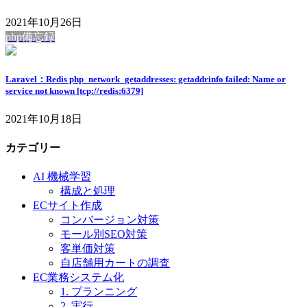
2021年10月26日
php備忘録
Laravel：Redis php_network_getaddresses: getaddrinfo failed: Name or
service not known [tcp://redis:6379]
2021年10月18日
カテゴリー
AI 機械学習
構成と処理
ECサイト作成
コンバージョン対策
モール別SEO対策
客単価対策
自店舗用カートの調査
EC業務システム化
1. プランニング
2. 実行