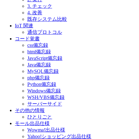
3. チェック
4. 改善
既存システム比較
IoT 関連
通信プロトコル
コード覚書
css備忘録
html備忘録
JavaScript備忘録
Java備忘録
MySQL備忘録
php備忘録
Python備忘録
Windows備忘録
WSH/VBS備忘録
サーバーサイド
その他の情報
ひとりごと
モール出品仕様
Wowma!出品仕様
Yahoo!ショッピング出品仕様