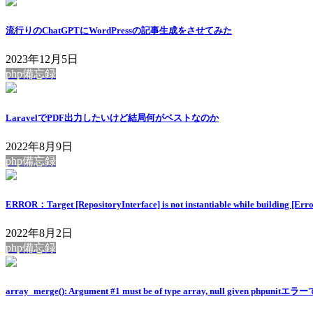
流行りのChatGPTにWordPressの記事生成をさせてみた
2023年12月5日
php備忘録
LaravelでPDF出力したいけど結局何がベストなのか
2022年8月9日
php備忘録
ERROR：Target [RepositoryInterface] is not instantiable while building
2022年8月2日
php備忘録
array_merge(): Argument #1 must be of type array, null given phpuni