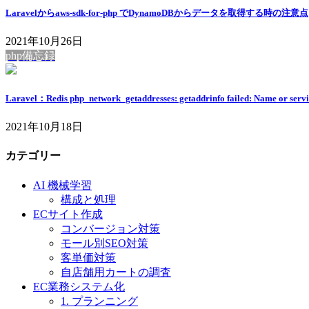
Laravelからaws-sdk-for-php でDynamoDBからデータを取得する時の注意点
2021年10月26日
php備忘録
Laravel：Redis php_network_getaddresses: getaddrinfo failed: Name or servic
2021年10月18日
カテゴリー
AI 機械学習
構成と処理
ECサイト作成
コンバージョン対策
モール別SEO対策
客単価対策
自店舗用カートの調査
EC業務システム化
1. プランニング