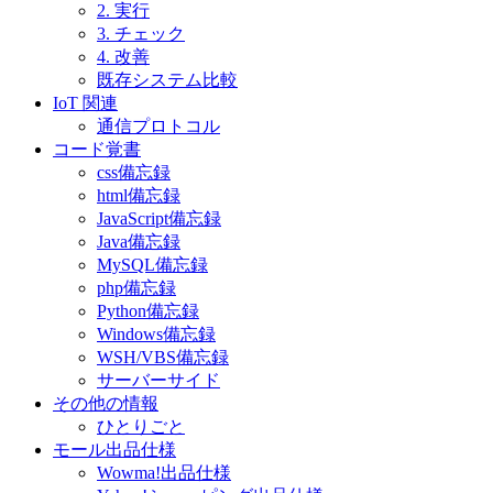
2. 実行
3. チェック
4. 改善
既存システム比較
IoT 関連
通信プロトコル
コード覚書
css備忘録
html備忘録
JavaScript備忘録
Java備忘録
MySQL備忘録
php備忘録
Python備忘録
Windows備忘録
WSH/VBS備忘録
サーバーサイド
その他の情報
ひとりごと
モール出品仕様
Wowma!出品仕様