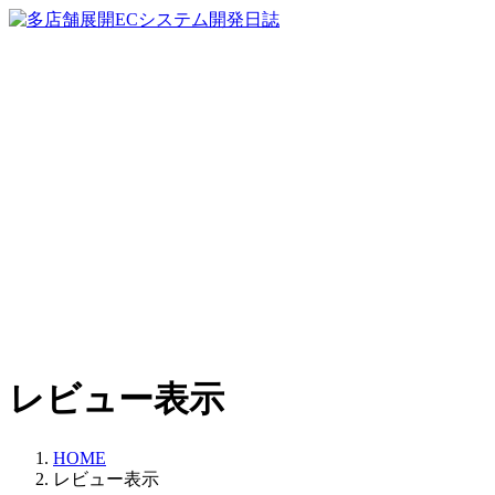
コ
ナ
ン
ビ
テ
ゲ
ン
ー
ツ
シ
へ
ョ
ス
ン
キ
に
ッ
移
プ
動
レビュー表示
HOME
レビュー表示