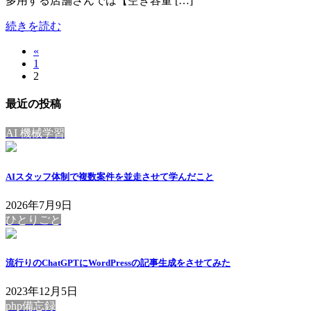
多用する店舗さんでは【空き容量 […]
続きを読む
«
投
固
1
稿
固
2
定
定
ペ
の
最近の投稿
ペ
ー
ペ
ー
ジ
AI 機械学習
ジ
ー
ジ
AIスタッフ体制で複数案件を並走させて学んだこと
送
2026年7月9日
り
ひとりごと
流行りのChatGPTにWordPressの記事生成をさせてみた
2023年12月5日
php備忘録