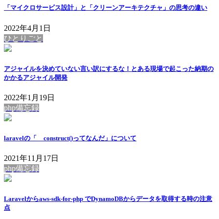
「マイクロサービス設計」と「クリーンアーキテクチャ」の思考の違い
2022年4月1日
ひとりごと
アジャイルを決めていない言い訳にするな！とある現場で起こった納期の
かかるアジャイル開発
2022年1月19日
php備忘録
laravelの「__construct()ってなんだ」について
2021年11月17日
php備忘録
Laravelからaws-sdk-for-php でDynamoDBからデータを取得する時の注意
点