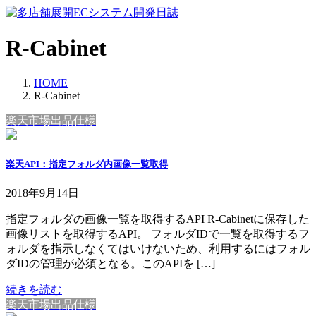
コ
ナ
ン
ビ
テ
ゲ
R-Cabinet
ン
ー
ツ
シ
HOME
へ
ョ
R-Cabinet
ス
ン
キ
に
楽天市場出品仕様
ッ
移
プ
動
楽天API：指定フォルダ内画像一覧取得
2018年9月14日
指定フォルダの画像一覧を取得するAPI R-Cabinetに保存した
画像リストを取得するAPI。 フォルダIDで一覧を取得するフ
ォルダを指示しなくてはいけないため、利用するにはフォル
ダIDの管理が必須となる。このAPIを […]
続きを読む
楽天市場出品仕様