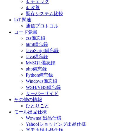
3. チェック
4. 改善
既存システム比較
IoT 関連
通信プロトコル
コード覚書
css備忘録
html備忘録
JavaScript備忘録
Java備忘録
MySQL備忘録
php備忘録
Python備忘録
Windows備忘録
WSH/VBS備忘録
サーバーサイド
その他の情報
ひとりごと
モール出品仕様
Wowma!出品仕様
Yahoo!ショッピング出品仕様
楽天市場出品仕様