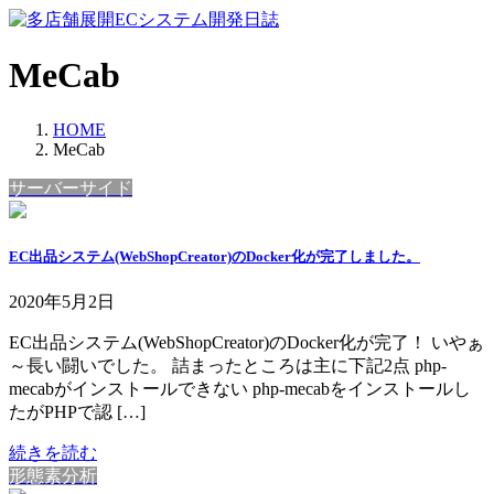
コ
ナ
ン
ビ
テ
ゲ
MeCab
ン
ー
ツ
シ
HOME
へ
ョ
MeCab
ス
ン
キ
に
サーバーサイド
ッ
移
プ
動
EC出品システム(WebShopCreator)のDocker化が完了しました。
2020年5月2日
EC出品システム(WebShopCreator)のDocker化が完了！ いやぁ
～長い闘いでした。 詰まったところは主に下記2点 php-
mecabがインストールできない php-mecabをインストールし
たがPHPで認 […]
続きを読む
形態素分析