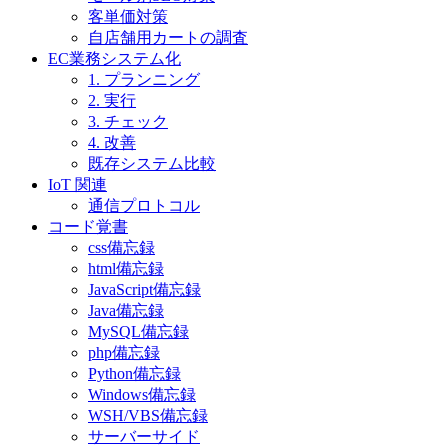
客単価対策
自店舗用カートの調査
EC業務システム化
1. プランニング
2. 実行
3. チェック
4. 改善
既存システム比較
IoT 関連
通信プロトコル
コード覚書
css備忘録
html備忘録
JavaScript備忘録
Java備忘録
MySQL備忘録
php備忘録
Python備忘録
Windows備忘録
WSH/VBS備忘録
サーバーサイド