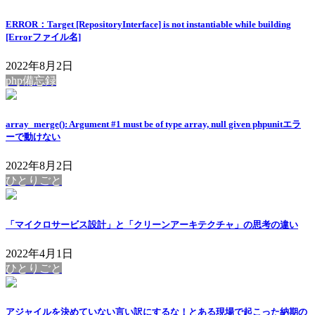
ERROR：Target [RepositoryInterface] is not instantiable while building
[Errorファイル名]
2022年8月2日
php備忘録
array_merge(): Argument #1 must be of type array, null given phpunitエラ
ーで動けない
2022年8月2日
ひとりごと
「マイクロサービス設計」と「クリーンアーキテクチャ」の思考の違い
2022年4月1日
ひとりごと
アジャイルを決めていない言い訳にするな！とある現場で起こった納期の