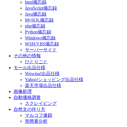
html備忘録
JavaScript備忘録
Java備忘録
MySQL備忘録
php備忘録
Python備忘録
Windows備忘録
WSH/VBS備忘録
サーバーサイド
その他の情報
ひとりごと
モール出品仕様
Wowma!出品仕様
Yahoo!ショッピング出品仕様
楽天市場出品仕様
画像処理
自動価格調査
スクレイピング
自然文の作り方
マルコフ連鎖
形態素分析