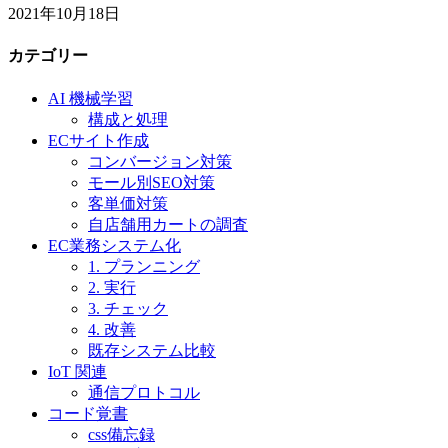
2021年10月18日
カテゴリー
AI 機械学習
構成と処理
ECサイト作成
コンバージョン対策
モール別SEO対策
客単価対策
自店舗用カートの調査
EC業務システム化
1. プランニング
2. 実行
3. チェック
4. 改善
既存システム比較
IoT 関連
通信プロトコル
コード覚書
css備忘録