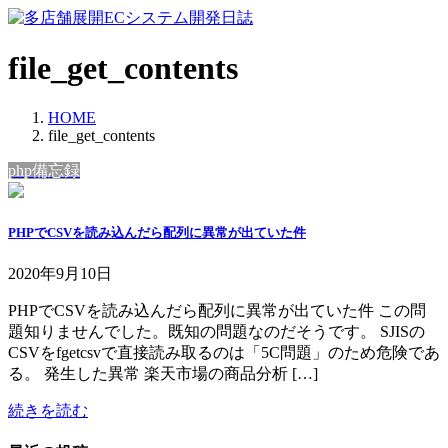
コ
ナ
ン
ビ
テ
ゲ
file_get_contents
ン
ー
ツ
シ
HOME
へ
ョ
file_get_contents
ス
ン
キ
に
php備忘録
ッ
移
プ
動
PHPでCSVを読み込んだら配列に異常が出ていた件
2020年9月10日
PHPでCSVを読み込んだら配列に異常が出ていた件 この問
題知りませんでした。既知の問題なのだそうです。 SJISの
CSVをfgetcsvで直接読み取るのは「5C問題」のため危険であ
る。 発生した異常 楽天市場の商品分析 […]
続きを読む