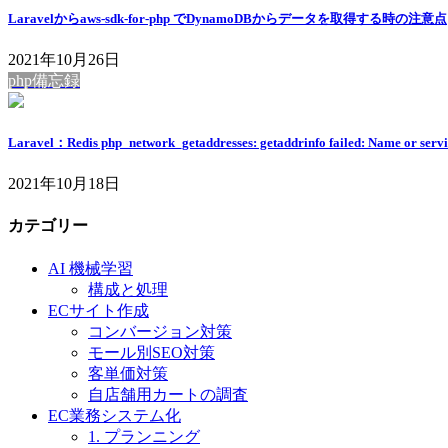
Laravelからaws-sdk-for-php でDynamoDBからデータを取得する時の注意点
2021年10月26日
php備忘録
Laravel：Redis php_network_getaddresses: getaddrinfo failed: Name or servic
2021年10月18日
カテゴリー
AI 機械学習
構成と処理
ECサイト作成
コンバージョン対策
モール別SEO対策
客単価対策
自店舗用カートの調査
EC業務システム化
1. プランニング