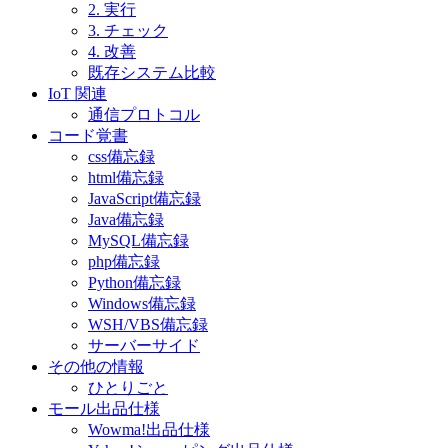
2. 実行
3. チェック
4. 改善
既存システム比較
IoT 関連
通信プロトコル
コード覚書
css備忘録
html備忘録
JavaScript備忘録
Java備忘録
MySQL備忘録
php備忘録
Python備忘録
Windows備忘録
WSH/VBS備忘録
サーバーサイド
その他の情報
ひとりごと
モール出品仕様
Wowma!出品仕様