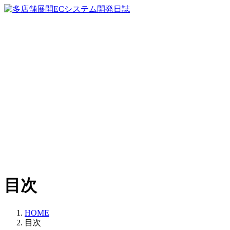
コ
ナ
ン
ビ
テ
ゲ
ン
ー
ツ
シ
へ
ョ
ス
ン
キ
に
ッ
移
プ
動
目次
HOME
目次