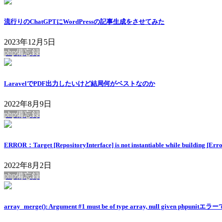
流行りのChatGPTにWordPressの記事生成をさせてみた
2023年12月5日
php備忘録
LaravelでPDF出力したいけど結局何がベストなのか
2022年8月9日
php備忘録
ERROR：Target [RepositoryInterface] is not instantiable while building
2022年8月2日
php備忘録
array_merge(): Argument #1 must be of type array, null given phpuni