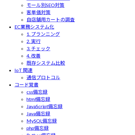
モール別SEO対策
客単価対策
自店舗用カートの調査
EC業務システム化
1. プランニング
2. 実行
3. チェック
4. 改善
既存システム比較
IoT 関連
通信プロトコル
コード覚書
css備忘録
html備忘録
JavaScript備忘録
Java備忘録
MySQL備忘録
php備忘録