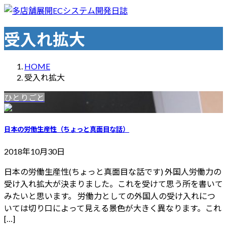
コ
ナ
ン
ビ
テ
ゲ
受入れ拡大
ン
ー
ツ
シ
HOME
へ
ョ
受入れ拡大
ス
ン
キ
に
ひとりごと
ッ
移
プ
動
日本の労働生産性（ちょっと真面目な話）
2018年10月30日
日本の労働生産性(ちょっと真面目な話です) 外国人労働力の
受け入れ拡大が決まりました。これを受けて思う所を書いて
みたいと思います。 労働力としての外国人の受け入れにつ
いては切り口によって見える景色が大きく異なります。これ
[…]